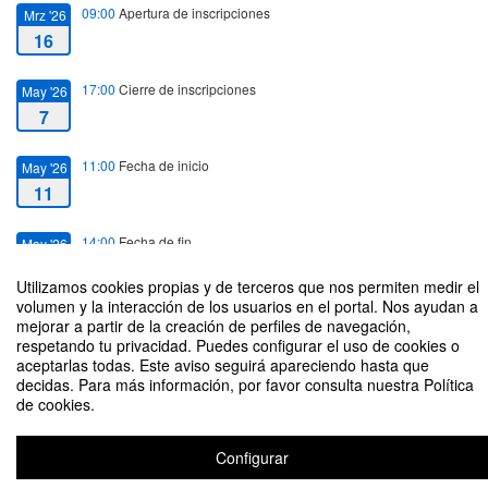
09:00
Apertura de inscripciones
Mrz '26
16
17:00
Cierre de inscripciones
May '26
7
11:00
Fecha de inicio
May '26
11
14:00
Fecha de fin
May '26
11
Utilizamos cookies propias y de terceros que nos permiten medir el
volumen y la interacción de los usuarios en el portal. Nos ayudan a
mejorar a partir de la creación de perfiles de navegación,
respetando tu privacidad. Puedes configurar el uso de cookies o
aceptarlas todas. Este aviso seguirá apareciendo hasta que
decidas. Para más información, por favor consulta nuestra Política
Activismo digital que construye: ciberactivismo positivo frente al racismo
de cookies.
Organizado por EUPeace Comillas y OBERAXE
Configurar