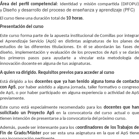
Área del perfil competencial
: Identidad y misión compartida (DIFOPU)
Diseño y desarrollo del proceso de enseñanza y aprendizaje (PFC)
y
El curso tiene una duración total de
10
horas
.
Presentación del curso
Este curso forma parte de la apuesta institucional de Comillas por integrar
el Aprendizaje Servicio (ApS) en distintas asignaturas de los planes de
estudios de las diferentes titulaciones. En él se abordarán las fases de
diseño, implementación y evaluación de los proyectos de ApS y se darán
los primeros pasos para ayudarte a vincular esta metodología de
innovación docente en alguna de tus asignaturas.
A quien va dirigido. Requisitos previos para acceder al curso
Está dirigido a los
docentes que ya han tenido alguna toma de contact
con ApS
, por haber asistido a alguna jornada, taller formativo o congres
de ApS, o por haber participado en alguna experiencia o actividad de ApS
previamente.
Este curso está especialmente recomendado para los
docentes que ha
solicitado un Proyecto ApS
en la convocatoria del curso actual o qu
tienen intención de presentarse a la convocatoria del próximo curso.
Además, puede ser interesante para los c
oordinadores de los Trabajos d
Fin de Grado/Máster
por ser esta una asignatura en la que el ApS tien
una incorporación pertinente.