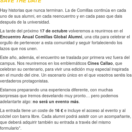
SAVE THE DATE
Hay historias que nunca terminan. La de Comillas continúa en cada
uno de sus alumni, en cada reencuentro y en cada paso que dais
después de la universidad.
La tarde del próximo
17 de octubre
volveremos a reunirnos en el
Encuentro Anual Comillas Global Alumni
, una cita para celebrar el
orgullo de pertenecer a esta comunidad y seguir fortaleciendo los
lazos que nos unen.
Este año, además, el encuentro se traslada por primera vez fuera del
campus. Nos reuniremos en los emblemáticos
Cines Callao
, que
celebran su centenario, para vivir una edición muy especial inspirada
en el mundo del cine. Un escenario único en el que vosotros seréis los
verdaderos protagonistas.
Estamos preparando una experiencia diferente, con muchas
sorpresas que iremos desvelando muy pronto… pero podemos
adelantarte algo:
no será un evento más
.
La entrada tiene un coste de
16 €
e incluye el acceso al evento y al
cóctel con barra libre. Cada alumni podrá asistir con un acompañante,
que deberá adquirir también su entrada a través del mismo
formulario*.