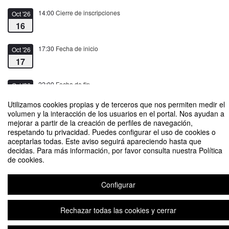
14:00
Cierre de inscripciones
Oct '26
16
17:30
Fecha de inicio
Oct '26
17
22:00
Fecha de fin
Oct '26
17
Utilizamos cookies propias y de terceros que nos permiten medir el
volumen y la interacción de los usuarios en el portal. Nos ayudan a
mejorar a partir de la creación de perfiles de navegación,
respetando tu privacidad. Puedes configurar el uso de cookies o
aceptarlas todas. Este aviso seguirá apareciendo hasta que
decidas. Para más información, por favor consulta nuestra Política
ENCUENTRO ANUAL COMILLAS GLOBAL ALUMNI 2026
de cookies.
Organizado por Comillas Alumni
Configurar
Plataforma de organización de eventos Symposium
Rechazar todas las cookies y cerrar