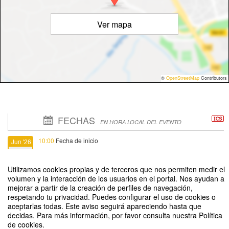
Ver mapa
©
OpenStreetMap
Contributors
FECHAS
EN HORA LOCAL DEL EVENTO
10:00
Fecha de inicio
Jun '26
4
Utilizamos cookies propias y de terceros que nos permiten medir el
12:00
Fecha de fin
Jun '26
volumen y la interacción de los usuarios en el portal. Nos ayudan a
mejorar a partir de la creación de perfiles de navegación,
16
respetando tu privacidad. Puedes configurar el uso de cookies o
aceptarlas todas. Este aviso seguirá apareciendo hasta que
decidas. Para más información, por favor consulta nuestra Política
de cookies.