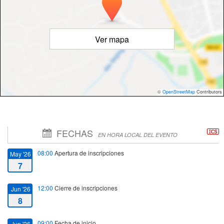
Ver mapa
©
OpenStreetMap
Contributors
FECHAS
EN HORA LOCAL DEL EVENTO
08:00
Apertura de inscripciones
May '26
7
12:00
Cierre de inscripciones
Jun '26
8
09:00
Fecha de inicio
Jun '26