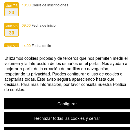
10:00
Cierre de inscripciones
Jun '26
23
09:00
Fecha de inicio
Jun '26
30
14:00
Fecha de fin
Jun '26
30
Utilizamos cookies propias y de terceros que nos permiten medir el
volumen y la interacción de los usuarios en el portal. Nos ayudan a
mejorar a partir de la creación de perfiles de navegación,
respetando tu privacidad. Puedes configurar el uso de cookies o
aceptarlas todas. Este aviso seguirá apareciendo hasta que
decidas. Para más información, por favor consulta nuestra Política
I Encuentro de la Acción Tutorial de Comillas - La cultura del
de cookies.
acompañamiento
Organizado por Acción Tutorial
Configurar
Rechazar todas las cookies y cerrar
Plataforma de organización de eventos Symposium