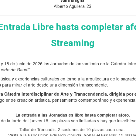
Aula Magna
Alberto Aguilera, 23
Entrada Libre hasta completar af
Streaming
 y 18 de junio de 2026 las Jornadas de lanzamiento de la Cátedra Interd
muerte de Gaudí”
úsica y experiencias culturales en torno a la arquitectura de lo sagra
s para mirar el arte desde una dimensión transcendente.
a Cátedra Interdisciplinar de Arte y Transcendencia, dirigida por e
ogo entre creación artística, pensamiento contemporáneo y experiencia e
La entrada a las Jornadas es libre hasta completar aforo.
 de la tarde del jueves 18, las plazas son limitadas y hay que inscribirs
Taller de Trencadis: 2 sesiones de 10 plazas cada una.
Visita a la Esposición Eduardo Chillida: Soñar el Espacio: 15 plaza