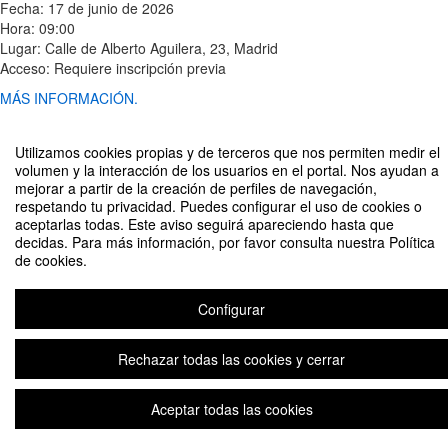
Fecha: 17 de junio de 2026
Hora: 09:00
Lugar: Calle de Alberto Aguilera, 23, Madrid
Acceso: Requiere inscripción previa
MÁS INFORMACIÓN.
Utilizamos cookies propias y de terceros que nos permiten medir el
volumen y la interacción de los usuarios en el portal. Nos ayudan a
Compartir por email
mejorar a partir de la creación de perfiles de navegación,
respetando tu privacidad. Puedes configurar el uso de cookies o
aceptarlas todas. Este aviso seguirá apareciendo hasta que
decidas. Para más información, por favor consulta nuestra Política
de cookies.
La dignidad humana en la era del dato. El contrato social pendiente.
Configurar
Presentación del Centro DIGNUM
Rechazar todas las cookies y cerrar
Plataforma de organización de eventos Symposium
Aceptar todas las cookies