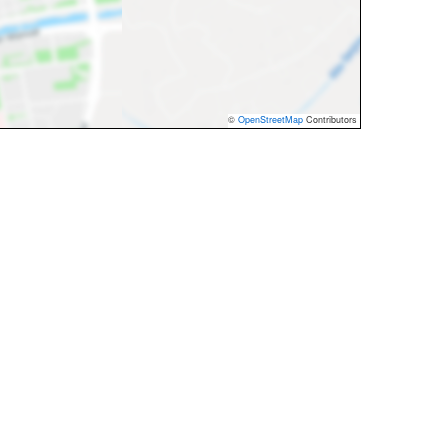
©
OpenStreetMap
Contributors