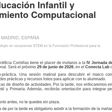
cación Infantil y
amiento Computacional
5 MADRID, ESPAÑA
 Mujer en vocaciones STEM en la Formación Profesional para la
ficia Comillas tiene el placer de invitaros a la
IV Jornada 
onal. Será el próximo
29 de junio de 2026
, en el
Conecta Lab
d
-práctica.
Una sesión matinal para descubrir el marco co
ades prácticas y recursos listos para aplicar con tu alumnado.
cas de diseño de actividades. Por la tarde, nos enfocaremos e
til y Primaria. Además, recibirás orientación para integrar 
anto antes, no te quedes sin plaza.
s de por la tarde es obligatorio asistir a la formación de la maña