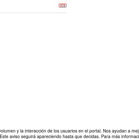
ión Infantil y Primaria en Pensamiento Computacional
olumen y la interacción de los usuarios en el portal. Nos ayudan a mejo
 Este aviso seguirá apareciendo hasta que decidas. Para más informació
Organizado por Cátedra para la Promoción de la Mujer en vocaciones S