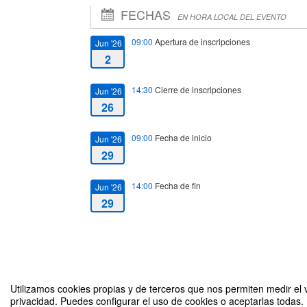
FECHAS
EN HORA LOCAL DEL EVENTO
09:00
Apertura de inscripciones
Jun '26
2
14:30
Cierre de inscripciones
Jun '26
26
09:00
Fecha de inicio
Jun '26
29
14:00
Fecha de fin
Jun '26
29
IV Jornada de Formación STEM para el Profesorado de Educac
Utilizamos cookies propias y de terceros que nos permiten medir el v
privacidad. Puedes configurar el uso de cookies o aceptarlas todas.