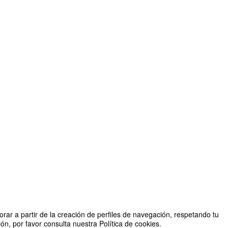
rar a partir de la creación de perfiles de navegación, respetando tu
n, por favor consulta nuestra Política de cookies.
TEM en la Formación Profesional para la Movilidad Sostenible