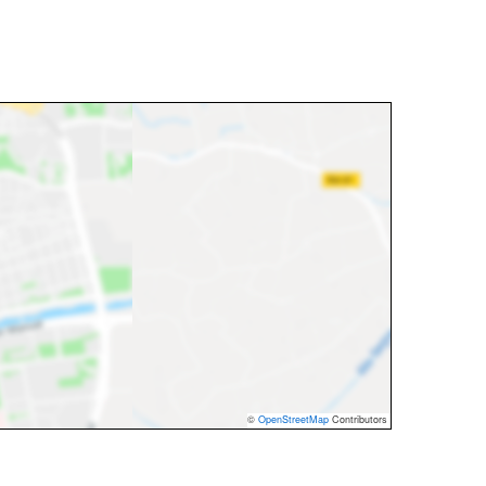
©
OpenStreetMap
Contributors