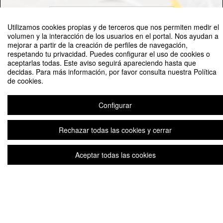
Ver mapa
Utilizamos cookies propias y de terceros que nos permiten medir el
volumen y la interacción de los usuarios en el portal. Nos ayudan a
mejorar a partir de la creación de perfiles de navegación,
respetando tu privacidad. Puedes configurar el uso de cookies o
aceptarlas todas. Este aviso seguirá apareciendo hasta que
©
OpenStreetMap
Contributors
decidas. Para más información, por favor consulta nuestra Política
de cookies.
Configurar
FECHAS
EN HORA LOCAL DEL EVENTO
Rechazar todas las cookies y cerrar
09:00
Apertura de inscripciones
Jun '26
2
Aceptar todas las cookies
14:30
Cierre de inscripciones
Jun '26
26
09:00
Fecha de inicio
Jun '26
29