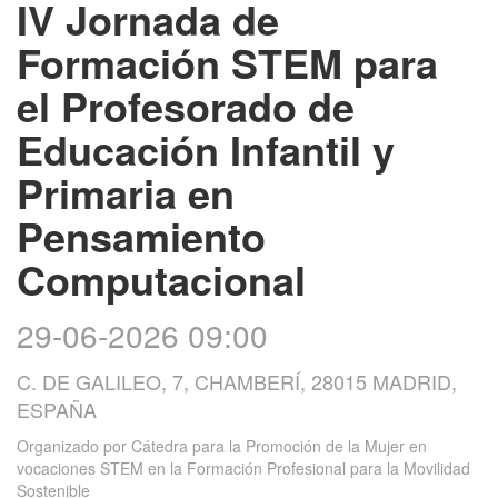
IV Jornada de
Formación STEM para
el Profesorado de
Educación Infantil y
Primaria en
Pensamiento
Computacional
29-06-2026 09:00
C. DE GALILEO, 7, CHAMBERÍ, 28015 MADRID,
ESPAÑA
Organizado por
Cátedra para la Promoción de la Mujer en
vocaciones STEM en la Formación Profesional para la Movilidad
Sostenible