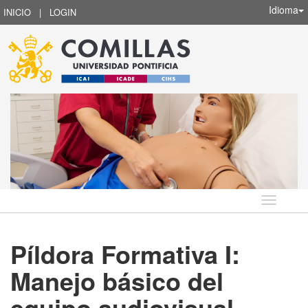
Idioma
INICIO
|
LOGIN
Idioma
Píldora Formativa I:
Manejo básico del
equipo audiovisual