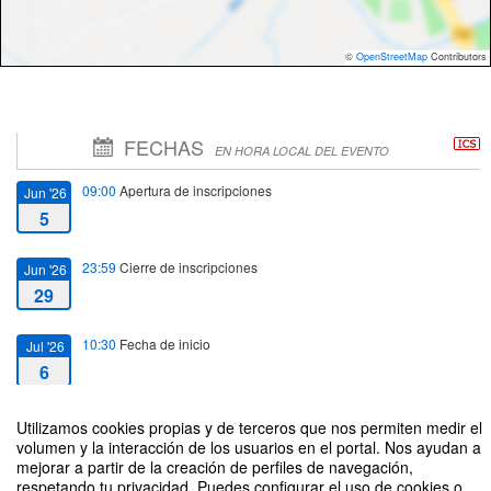
©
OpenStreetMap
Contributors
FECHAS
EN HORA LOCAL DEL EVENTO
09:00
Apertura de inscripciones
Jun '26
5
23:59
Cierre de inscripciones
Jun '26
29
10:30
Fecha de inicio
Jul '26
6
12:30
Fecha de fin
Jul '26
Utilizamos cookies propias y de terceros que nos permiten medir el
volumen y la interacción de los usuarios en el portal. Nos ayudan a
6
mejorar a partir de la creación de perfiles de navegación,
respetando tu privacidad. Puedes configurar el uso de cookies o