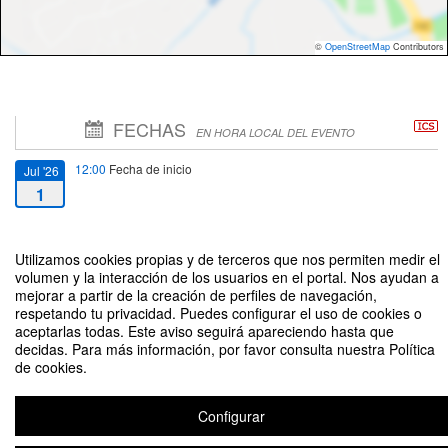
©
OpenStreetMap
Contributors
FECHAS
EN HORA LOCAL DEL EVENTO
12:00
Fecha de inicio
Jul '26
1
14:00
Fecha de fin
Jul '26
Utilizamos cookies propias y de terceros que nos permiten medir el
1
volumen y la interacción de los usuarios en el portal. Nos ayudan a
mejorar a partir de la creación de perfiles de navegación,
respetando tu privacidad. Puedes configurar el uso de cookies o
aceptarlas todas. Este aviso seguirá apareciendo hasta que
decidas. Para más información, por favor consulta nuestra Política
de cookies.
Defensa de la tesis "El diálogo entre el imaginario biocéntrico y la teología
moral: una propuesta interdisciplinar desde la fe cristiana" de Carlos
Giménez Rodríguez
Configurar