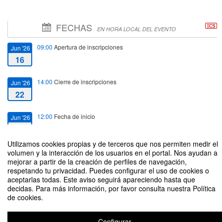
FECHAS
EN HORA LOCAL DEL EVENTO
09:00
Apertura de inscripciones
Jun '26
16
14:00
Cierre de inscripciones
Jun '26
22
12:00
Fecha de inicio
Jun '26
23
Utilizamos cookies propias y de terceros que nos permiten medir el
13:30
Fecha de fin
volumen y la interacción de los usuarios en el portal. Nos ayudan a
Jun '26
mejorar a partir de la creación de perfiles de navegación,
23
respetando tu privacidad. Puedes configurar el uso de cookies o
aceptarlas todas. Este aviso seguirá apareciendo hasta que
decidas. Para más información, por favor consulta nuestra Política
de cookies.
Derecho de excepción desde una perspectiva comparada y multidisciplinar
Configurar