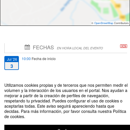
©
OpenStreetMap
Contributors
FECHAS
EN HORA LOCAL DEL EVENTO
10:00
Fecha de inicio
Jul '26
3
12:00
Fecha de fin
Jul '26
Utilizamos cookies propias y de terceros que nos permiten medir el
3
volumen y la interacción de los usuarios en el portal. Nos ayudan a
mejorar a partir de la creación de perfiles de navegación,
respetando tu privacidad. Puedes configurar el uso de cookies o
aceptarlas todas. Este aviso seguirá apareciendo hasta que
decidas. Para más información, por favor consulta nuestra Política
de cookies.
Defensa de la tesis doctoral "Electricity Distribution Remuneration Schemes
for Promoting Efficient Network Planning: Unlocking the Value of Flexibility