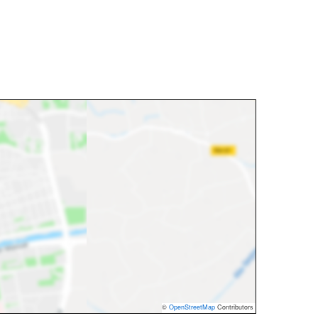
©
OpenStreetMap
Contributors