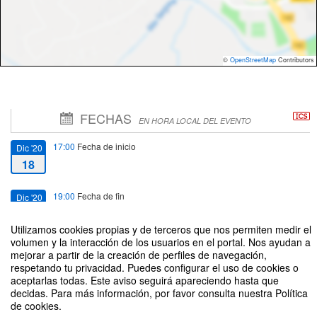
©
OpenStreetMap
Contributors
FECHAS
EN HORA LOCAL DEL EVENTO
17:00
Fecha de inicio
Dic '20
18
19:00
Fecha de fin
Dic '20
18
Utilizamos cookies propias y de terceros que nos permiten medir el
volumen y la interacción de los usuarios en el portal. Nos ayudan a
mejorar a partir de la creación de perfiles de navegación,
respetando tu privacidad. Puedes configurar el uso de cookies o
aceptarlas todas. Este aviso seguirá apareciendo hasta que
decidas. Para más información, por favor consulta nuestra Política
Sesión informativa online. Grado en Ingeniería Matemática e Inteligencia
de cookies.
Artificial (18-12-20)