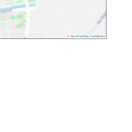
©
OpenStreetMap
Contributors