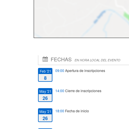
FECHAS
EN HORA LOCAL DEL EVENTO
09:00
Apertura de inscripciones
Feb '21
8
14:00
Cierre de inscripciones
May '21
26
18:00
Fecha de inicio
May '21
26