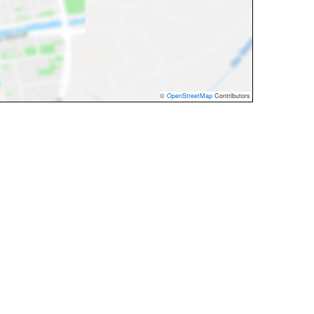
©
OpenStreetMap
Contributors