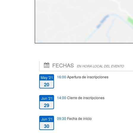
FECHAS
EN HORA LOCAL DEL EVENTO
16:00
Apertura de inscripciones
May '21
20
14:00
Cierre de inscripciones
Jun '21
29
09:30
Fecha de inicio
Jun '21
30