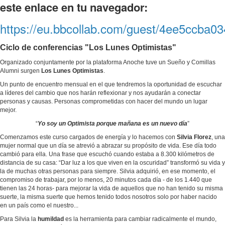
este enlace en tu navegador:
https://eu.bbcollab.com/guest/4ee5ccba
Ciclo de conferencias "Los Lunes Optimistas"
Organizado conjuntamente por la plataforma Anoche tuve un Sueño y Comillas
Alumni surgen
Los Lunes Optimistas
.
Un punto de encuentro mensual en el que tendremos la oportunidad de escuchar
a líderes del cambio que nos harán reflexionar y nos ayudarán a conectar
personas y causas. Personas comprometidas con hacer del mundo un lugar
mejor.
“
Yo soy un Optimista porque mañana es un nuevo día
”
Comenzamos este curso cargados de energía y lo hacemos con
Silvia Florez
, una
mujer normal que un día se atrevió a abrazar su propósito de vida. Ese día todo
cambió para ella. Una frase que escuchó cuando estaba a 8.300 kilómetros de
distancia de su casa: “Dar luz a los que viven en la oscuridad” transformó su vida y
la de muchas otras personas para siempre. Silvia adquirió, en ese momento, el
compromiso de trabajar, por lo menos, 20 minutos cada día - de los 1.440 que
tienen las 24 horas- para mejorar la vida de aquellos que no han tenido su misma
suerte, la misma suerte que hemos tenido todos nosotros solo por haber nacido
en un país como el nuestro...
Para Silvia la
humildad
es la herramienta para cambiar radicalmente el mundo,