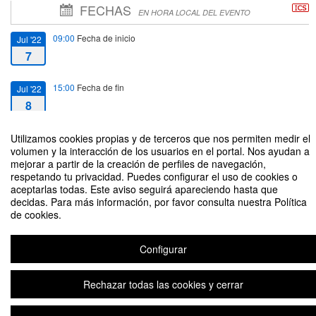
FECHAS
EN HORA LOCAL DEL EVENTO
09:00
Fecha de inicio
Jul '22
7
15:00
Fecha de fin
Jul '22
8
Utilizamos cookies propias y de terceros que nos permiten medir el
volumen y la interacción de los usuarios en el portal. Nos ayudan a
mejorar a partir de la creación de perfiles de navegación,
respetando tu privacidad. Puedes configurar el uso de cookies o
XI TALLER DE DOCTORANDOS EN ÉTICA EMPRESARIAL, RSE Y
aceptarlas todas. Este aviso seguirá apareciendo hasta que
SOSTENIBILIDAD
decidas. Para más información, por favor consulta nuestra Política
de cookies.
Organizado por Pablo Gómez Santos
Configurar
Plataforma de organización de eventos Symposium
Rechazar todas las cookies y cerrar