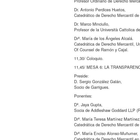
Profesor Ordinario de Derecho Mercan
Dr. Antonio Perdices Huetos,
Catedrático de Derecho Mercantil de
Dr. Marco Minciullo,
Profesor de la Università Cattolica de
Drª. María de los Ángeles Alcalá.
Catedrática de Derecho Mercantil, U
Of Counsel de Ramón y Cajal.
11,30/ Coloquio.
11,45/ MESA 6: LA TRANSPARE
Preside:
D. Sergio González Galán,
Socio de Garrigues.
Ponentes:
Dª. Jaya Gupta,
Socia de Addleshaw Goddard LLP (R
Drª. María Teresa Martínez Martínez
Catedrática de Derecho Mercantil de
Drª. María Enciso Alonso-Muñumer,
Catedrática de Derecho Mercantil en