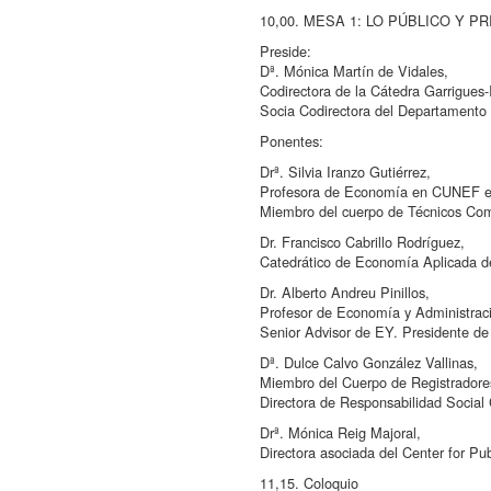
10,00. MESA 1: LO PÚBLICO Y
Preside:
Dª. Mónica Martín de Vidales,
Codirectora de la Cátedra Garrigue
Socia Codirectora del Departamento 
Ponentes:
Drª. Silvia Iranzo Gutiérrez,
Profesora de Economía en CUNEF 
Miembro del cuerpo de Técnicos Com
Dr. Francisco Cabrillo Rodríguez,
Catedrático de Economía Aplicada d
Dr. Alberto Andreu Pinillos,
Profesor de Economía y Administraci
Senior Advisor de EY. Presidente de
Dª. Dulce Calvo González Vallinas,
Miembro del Cuerpo de Registrador
Directora de Responsabilidad Social 
Drª. Mónica Reig Majoral,
Directora asociada del Center for 
11,15. Coloquio