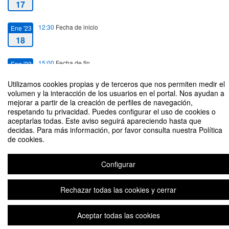
17
12:30
Fecha de inicio
Ene '23
18
15:00
Fecha de fin
Ene '23
18
Utilizamos cookies propias y de terceros que nos permiten medir el
volumen y la interacción de los usuarios en el portal. Nos ayudan a
mejorar a partir de la creación de perfiles de navegación,
respetando tu privacidad. Puedes configurar el uso de cookies o
aceptarlas todas. Este aviso seguirá apareciendo hasta que
decidas. Para más información, por favor consulta nuestra Política
Aula Abierta / “El Comensal”: Cine fórum y coloquio
de cookies.
Organizado por el Departamento de Relaciones Internacionales y Comillas
Arte
Configurar
Rechazar todas las cookies y cerrar
Plataforma de organización de eventos Symposium
Aceptar todas las cookies