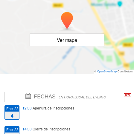
Ver mapa
©
OpenStreetMap
Contributors
FECHAS
EN HORA LOCAL DEL EVENTO
12:00
Apertura de inscripciones
Ene '23
4
14:00
Cierre de inscripciones
Ene '23