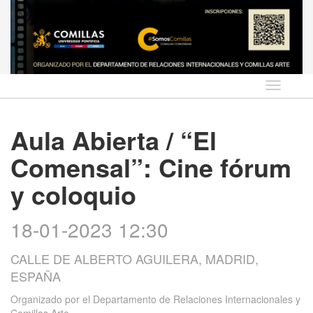
Idioma
Aula Abierta / “El
Comensal”: Cine fórum
y coloquio
18-01-2023 12:30
CALLE DE ALBERTO AGUILERA, MADRID,
ESPAÑA
Organizado por
el Departamento de Relaciones Internacionales y