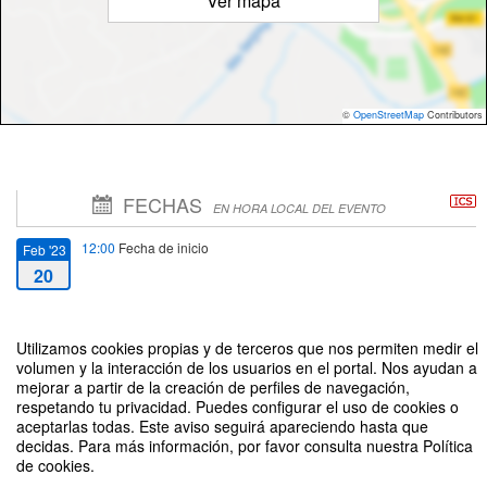
Ver mapa
©
OpenStreetMap
Contributors
FECHAS
EN HORA LOCAL DEL EVENTO
12:00
Fecha de inicio
Feb '23
20
14:00
Fecha de fin
Feb '23
Utilizamos cookies propias y de terceros que nos permiten medir el
20
volumen y la interacción de los usuarios en el portal. Nos ayudan a
mejorar a partir de la creación de perfiles de navegación,
respetando tu privacidad. Puedes configurar el uso de cookies o
aceptarlas todas. Este aviso seguirá apareciendo hasta que
decidas. Para más información, por favor consulta nuestra Política
de cookies.
Defensa de la tesis “Dimensión existencial del sacerdocio ministerial en los