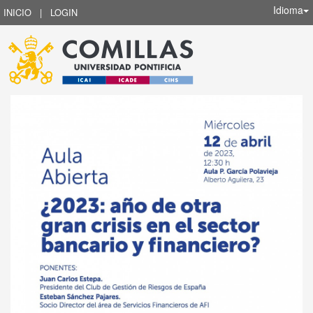
Idioma
INICIO
|
LOGIN