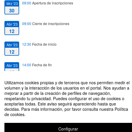
09:00
Apertura de inscripciones
Mrz '23
30
09:00
Cierre de inscripciones
Abr '23
12
12:30
Fecha de inicio
Abr '23
12
14:00
Fecha de fin
Abr '23
12
Utilizamos cookies propias y de terceros que nos permiten medir el
volumen y la interacción de los usuarios en el portal. Nos ayudan a
mejorar a partir de la creación de perfiles de navegación,
respetando tu privacidad. Puedes configurar el uso de cookies o
aceptarlas todas. Este aviso seguirá apareciendo hasta que
Aula Abierta / ¿2023: año de otra gran crisis en el sector bancario y
decidas. Para más información, por favor consulta nuestra Política
financiero? MESA REDONDA
de cookies.
Organizado por Facultad de Ciencias Económicas y Empresariales
Configurar