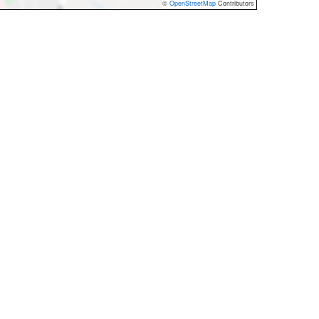
©
OpenStreetMap
Contributors