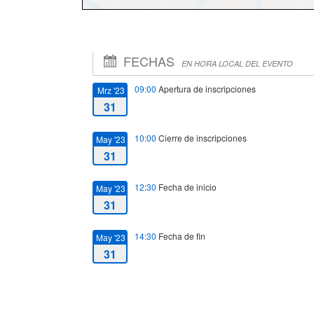
FECHAS
EN HORA LOCAL DEL EVENTO
09:00
Apertura de inscripciones
Mrz '23
31
10:00
Cierre de inscripciones
May '23
31
12:30
Fecha de inicio
May '23
31
14:30
Fecha de fin
May '23
31