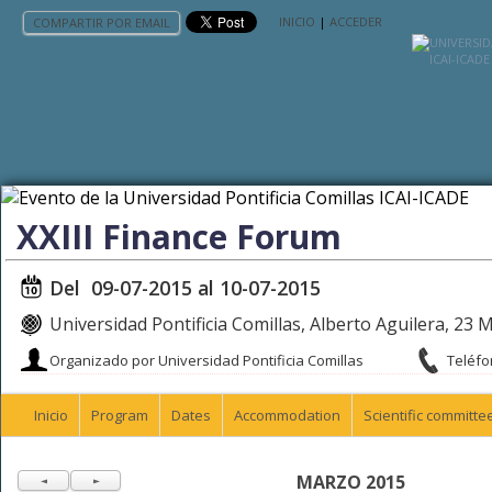
INICIO
|
ACCEDER
COMPARTIR POR EMAIL
XXIII Finance Forum
Del 09-07-2015 al 10-07-2015
Universidad Pontificia Comillas, Alberto Aguilera, 23 
Organizado por Universidad Pontificia Comillas
Teléfo
Inicio
Program
Dates
Accommodation
Scientific committe
MARZO 2015
◄
►