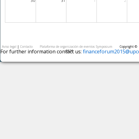
30
31
1
2
Aviso legal
|
Contacto
Plataforma de organización de eventos Symposium
Copyright ©
For further information contact us:
financeforum2015@upco
2026