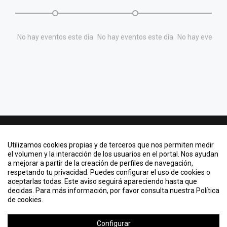
No hay eventos este día
No hay eventos este día
No hay eventos 
Contacto
Utilizamos cookies propias y de terceros que nos permiten medir
Quiero crear un evento
el volumen y la interacción de los usuarios en el portal. Nos ayudan
a mejorar a partir de la creación de perfiles de navegación,
Información legal
respetando tu privacidad. Puedes configurar el uso de cookies o
Política de cookies
aceptarlas todas. Este aviso seguirá apareciendo hasta que
decidas. Para más información, por favor consulta nuestra Política
de cookies.
KML, ICS o RSS
Configurar