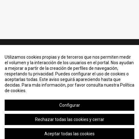
Contacto
Utilizamos cookies propias y de terceros que nos permiten medir
Quiero crear un evento
el volumen y la interacción de los usuarios en el portal. Nos ayudan
a mejorar a partir de la creación de perfiles de navegación,
Información legal
respetando tu privacidad. Puedes configurar el uso de cookies o
Política de cookies
aceptarlas todas. Este aviso seguirá apareciendo hasta que
decidas. Para más información, por favor consulta nuestra Política
de cookies.
KML, ICS o RSS
Configurar
2026 © Eventos - Universidad Pontificia Comillas
Rechazar todas las cookies y cerrar
Aceptar todas las cookies